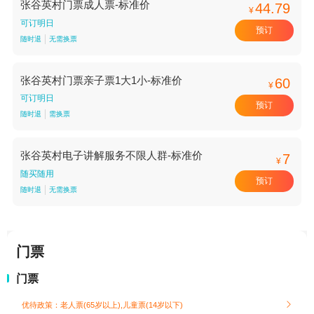
张谷英村门票成人票-标准价
44.79
¥
可订明日
预订
随时退
无需换票
张谷英村门票亲子票1大1小-标准价
60
¥
可订明日
预订
随时退
需换票
张谷英村电子讲解服务不限人群-标准价
7
¥
随买随用
预订
随时退
无需换票
门票
门票
优待政策：老人票(65岁以上),儿童票(14岁以下)
