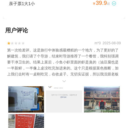
39.9
亲子票1大1小

¥
起
用户评论
m*0 2025-08-09


第一次给差评。这是旅行中体验感最糟糕的一个地方，为了更好的了
解建筑，我们请了个导游，结束时导游推荐了一个餐馆，我特别强调
要干净卫生的。结果上菜后，小鱼小虾里面的虾是臭的（油豆腐也是
一半新鲜，一半像上桌没吃完加进来的。这个只是根据菜色推断，加
上我们去时有一桌刚吃完，在收桌子。无切实证据，所以我没跟老板
提异议），但虾是臭的，我跟老板说了，那个女老板说减点费用，男

老板说这个菜不收费（他俩对视的神情，显然他们自知）。按要求付
款后，老板又拦住我们，不让离开，说要付一半的钱。（说桌子上有
虾头，代表我们吃过……不吃怎么知道是坏的，而且一半好一半
坏。）带着老人、小孩出门在外，男老板人高马大，凶狠神情拦住我
们，我又补付了款（下面有图，2次付款）。南瓜尖、土豆丝、竹笋应
该是现做的，另两个菜都是回锅的（菜色有深有浅，味道不一），店
名给大家，若去了注意选好餐饮避坑。另外建议多看实评，不要盲目