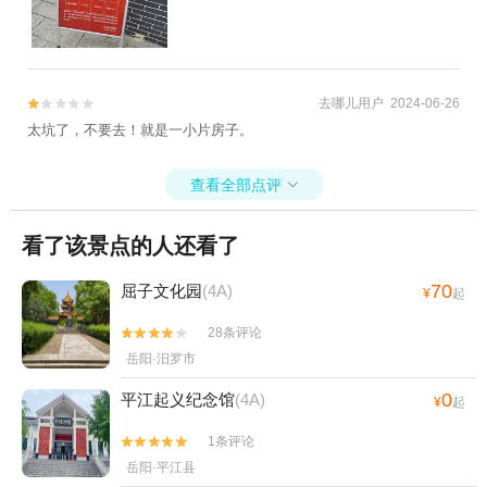
相信导游推荐。
去哪儿用户 2024-06-26


太坑了，不要去！就是一小片房子。
查看全部点评

看了该景点的人还看了
70
屈子文化园
(4A)
¥
起
28条评论


岳阳·汨罗市
0
平江起义纪念馆
(4A)
¥
起
1条评论


岳阳·平江县