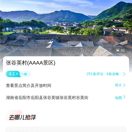


42
张谷英村(AAAA景区)
4.1
251条评论
4条攻略

分
一般
查看景点简介及开放时间
简介


湖南省岳阳市岳阳县张谷英镇张谷英村谷英街
地图