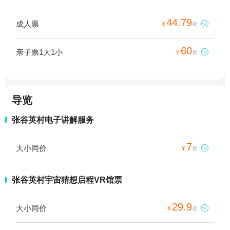
44.79
成人票

¥
起
60
亲子票1大1小

¥
起
导览
张谷英村电子讲解服务
7
大小同价

¥
起
张谷英村宇宙猜想启程VR馆票
29.9
大小同价

¥
起