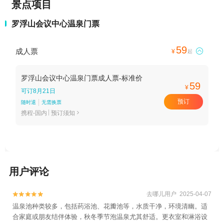
景点项目
罗浮山会议中心温泉门票
59
成人票

¥
起
罗浮山会议中心温泉门票成人票-标准价
59
¥
可订8月21日
预订
随时退
无需换票
携程-国内
预订须知

用户评论
去哪儿用户 2025-04-07


温泉池种类较多，包括药浴池、花瓣池等，水质干净，环境清幽。适
合家庭或朋友结伴体验，秋冬季节泡温泉尤其舒适。更衣室和淋浴设