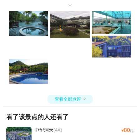
然的朋友们，相信你们一定会爱上这里的！

查看全部点评

看了该景点的人还看了
80
中华洞天
(4A)
¥
起