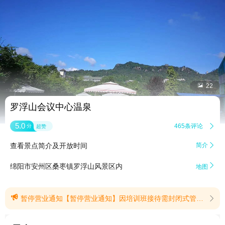


22
罗浮山会议中心温泉
5.0
465条评论

分
超赞
查看景点简介及开放时间
简介


绵阳市安州区桑枣镇罗浮山风景区内
地图

暂停营业通知【暂停营业通知】因培训班接待需封闭式管理，需暂停对外营业时间2026年7月28日-8月20日，如有变动另行通知(提示有效期2026/7/26至2026/8/20)
