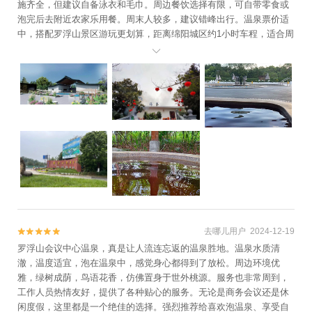
施齐全，但建议自备泳衣和毛巾。周边餐饮选择有限，可自带零食或
泡完后去附近农家乐用餐。周末人较多，建议错峰出行。温泉票价适
中，搭配罗浮山景区游玩更划算，距离绵阳城区约1小时车程，适合周
末短途休闲游！

去哪儿用户 2024-12-19


罗浮山会议中心温泉，真是让人流连忘返的温泉胜地。温泉水质清
澈，温度适宜，泡在温泉中，感觉身心都得到了放松。周边环境优
雅，绿树成荫，鸟语花香，仿佛置身于世外桃源。服务也非常周到，
工作人员热情友好，提供了各种贴心的服务。无论是商务会议还是休
闲度假，这里都是一个绝佳的选择。强烈推荐给喜欢泡温泉、享受自