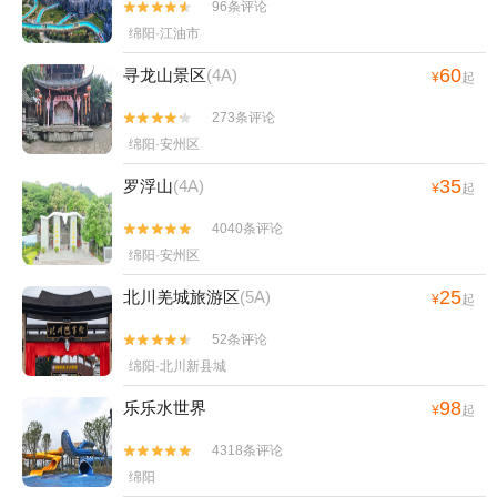
96条评论


绵阳·江油市
60
寻龙山景区
(4A)
¥
起
273条评论


绵阳·安州区
35
罗浮山
(4A)
¥
起
4040条评论


绵阳·安州区
25
北川羌城旅游区
(5A)
¥
起
52条评论


绵阳·北川新县城
98
乐乐水世界
¥
起
4318条评论


绵阳