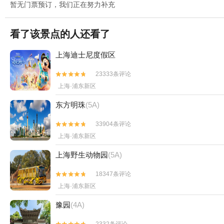
暂无门票预订，我们正在努力补充
看了该景点的人还看了
上海迪士尼度假区
23333条评论


上海·浦东新区
东方明珠
(5A)
33904条评论


上海·浦东新区
上海野生动物园
(5A)
18347条评论


上海·浦东新区
豫园
(4A)