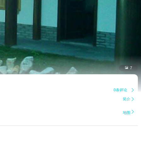

7
0条评论

简介


地图