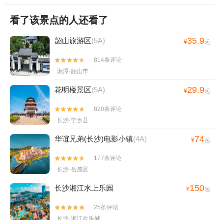
看了该景点的人还看了
35.9
韶山旅游区
(5A)
¥
起
814条评论


湘潭·韶山市
29.9
花明楼景区
(5A)
¥
起
820条评论


长沙·宁乡县
74
华谊兄弟(长沙)电影小镇
(4A)
¥
起
177条评论


长沙·岳麓区
150
长沙湘江水上乐园
¥
起
25条评论


长沙·湘江欢乐城