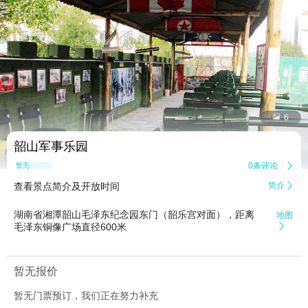


6
韶山军事乐园
0条评论

暂无点评
查看景点简介及开放时间
简介

湖南省湘潭韶山毛泽东纪念园东门（韶乐宫对面），距离
地图
毛泽东铜像广场直径600米

暂无报价
暂无门票预订，我们正在努力补充