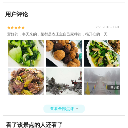
用户评论
k*7 2018-03-01


蛮好的，冬天来的，菜都是农庄主自己家种的，很开心的一天
共8张
查看全部点评

看了该景点的人还看了