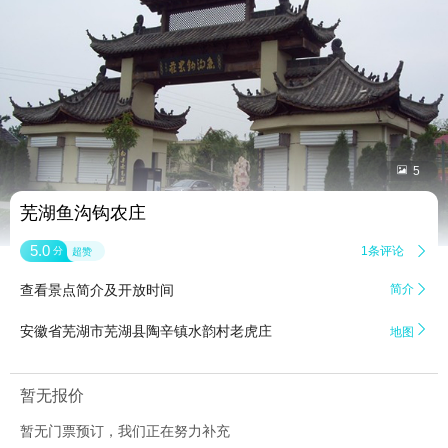


5
芜湖鱼沟钩农庄
5.0
1条评论

分
超赞
查看景点简介及开放时间
简介


安徽省芜湖市芜湖县陶辛镇水韵村老虎庄
地图
暂无报价
暂无门票预订，我们正在努力补充