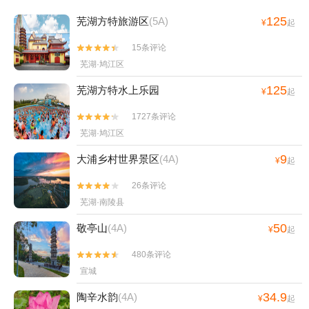
125
芜湖方特旅游区
(5A)
¥
起
15条评论


芜湖·鸠江区
125
芜湖方特水上乐园
¥
起
1727条评论


芜湖·鸠江区
9
大浦乡村世界景区
(4A)
¥
起
26条评论


芜湖·南陵县
50
敬亭山
(4A)
¥
起
480条评论


宣城
34.9
陶辛水韵
(4A)
¥
起