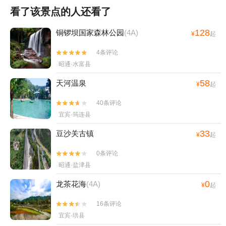
看了该景点的人还看了
128
铜锣坝国家森林公园
(4A)
¥
起
4条评论


昭通·水富县
58
天河温泉
¥
起
40条评论


宜宾·筠连县
33
豆沙关古镇
¥
起
0条评论


昭通·盐津县
0
龙茶花海
(4A)
¥
起
16条评论


宜宾·珙县