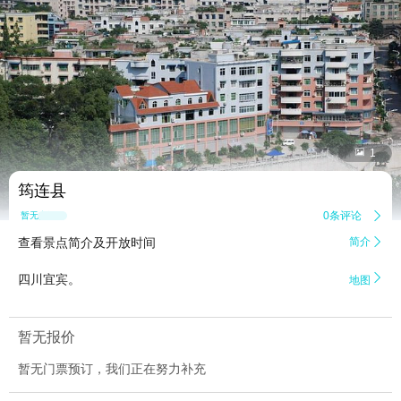


1
筠连县
0条评论

暂无点评
查看景点简介及开放时间
简介


四川宜宾。
地图
暂无报价
暂无门票预订，我们正在努力补充