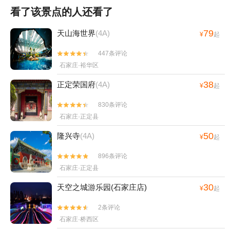
看了该景点的人还看了
79
天山海世界
(4A)
¥
起
447条评论


石家庄·裕华区
38
正定荣国府
(4A)
¥
起
830条评论


石家庄·正定县
50
隆兴寺
(4A)
¥
起
896条评论


石家庄·正定县
30
天空之城游乐园(石家庄店)
¥
起
2条评论


石家庄·桥西区