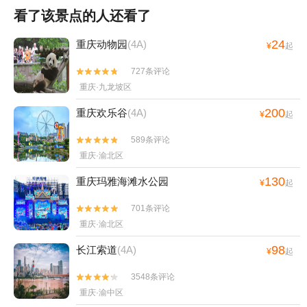
看了该景点的人还看了
24
重庆动物园
(4A)
¥
起
727条评论


重庆·九龙坡区
200
重庆欢乐谷
(4A)
¥
起
589条评论


重庆·渝北区
130
重庆玛雅海滩水公园
¥
起
701条评论


重庆·渝北区
98
长江索道
(4A)
¥
起
3548条评论


重庆·渝中区