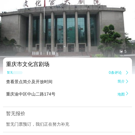


5
重庆市文化宫剧场
0条评论

暂无点评
查看景点简介及开放时间
简介


重庆渝中区中山二路174号
地图
暂无报价
暂无门票预订，我们正在努力补充