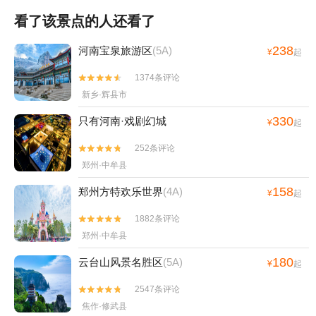
看了该景点的人还看了
238
河南宝泉旅游区
(5A)
¥
起
1374条评论


新乡·辉县市
330
只有河南·戏剧幻城
¥
起
252条评论


郑州·中牟县
158
郑州方特欢乐世界
(4A)
¥
起
1882条评论


郑州·中牟县
180
云台山风景名胜区
(5A)
¥
起
2547条评论


焦作·修武县