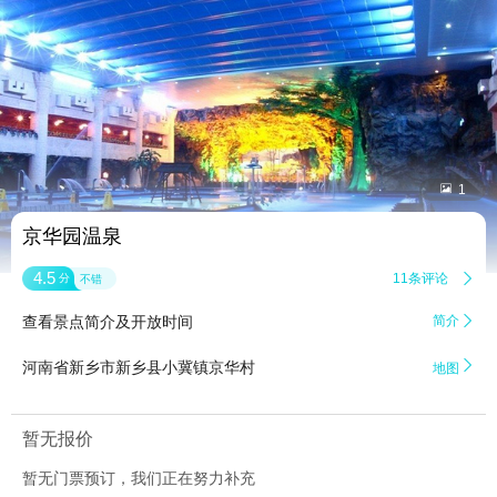


1
京华园温泉
4.5
11条评论

分
不错
查看景点简介及开放时间
简介


河南省新乡市新乡县小冀镇京华村
地图
暂无报价
暂无门票预订，我们正在努力补充