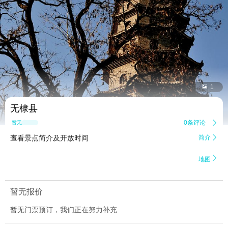


1
无棣县
0条评论

暂无点评
查看景点简介及开放时间
简介


地图
暂无报价
暂无门票预订，我们正在努力补充