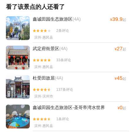
看了该景点的人还看了
39.9
鑫诚田园生态旅游区
(4A)
¥
起
2条评论


滨州·惠民县
27
武定府衙景区
(4A)
¥
起
33条评论


滨州·惠民县
45
杜受田故居
(4A)
¥
起
137条评论


滨州·滨州市
0
鑫诚田园生态旅游区-圣哥帝湾水世界
¥
起
1条评论


滨州·惠民县