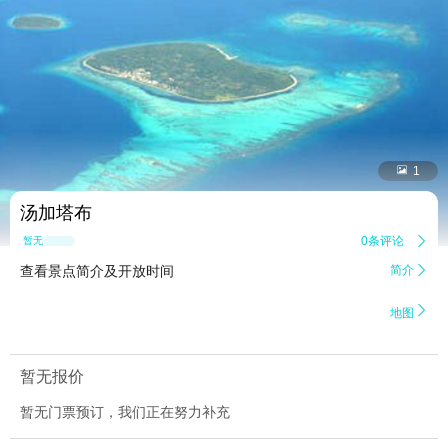


1
汤加塔布
0条评论

暂无点评
查看景点简介及开放时间
简介


地图
暂无报价
暂无门票预订，我们正在努力补充