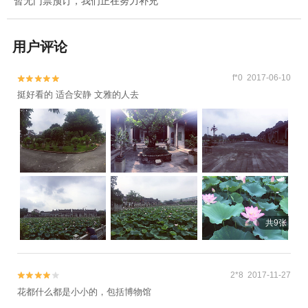
暂无门票预订，我们正在努力补充
用户评论
f*0 2017-06-10


挺好看的 适合安静 文雅的人去
共9张
2*8 2017-11-27


花都什么都是小小的，包括博物馆