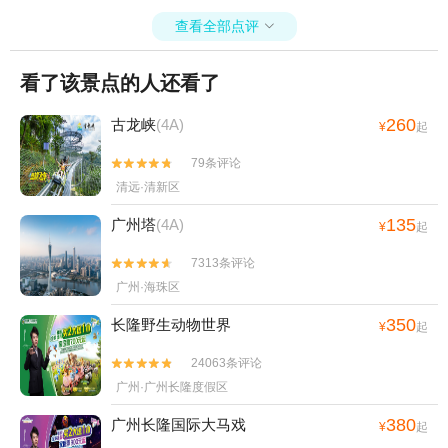
查看全部点评

看了该景点的人还看了
260
古龙峡
(4A)
¥
起
79条评论


清远·清新区
135
广州塔
(4A)
¥
起
7313条评论


广州·海珠区
350
长隆野生动物世界
¥
起
24063条评论


广州·广州长隆度假区
380
广州长隆国际大马戏
¥
起