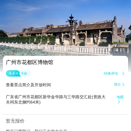


27
广州市花都区博物馆
4.4
34条评论

分
不错
查看景点简介及开放时间
简介

广东省广州市花都区新华金华路与三华路交汇处(资政大
地图
夫祠东北侧约64米)

暂无报价