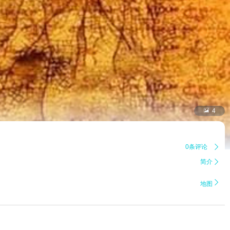

4
0条评论

简介


地图