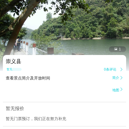


1
崇义县
0条评论

暂无点评
查看景点简介及开放时间
简介


地图
暂无报价
暂无门票预订，我们正在努力补充