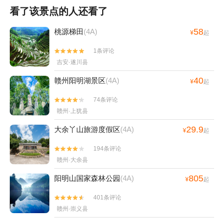
看了该景点的人还看了
58
桃源梯田
(4A)
¥
起
1条评论


吉安·遂川县
40
赣州阳明湖景区
(4A)
¥
起
74条评论


赣州·上犹县
29.9
大余丫山旅游度假区
(4A)
¥
起
194条评论


赣州·大余县
805
阳明山国家森林公园
(4A)
¥
起
401条评论


赣州·崇义县