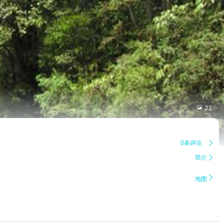

21
0条评论

简介


地图