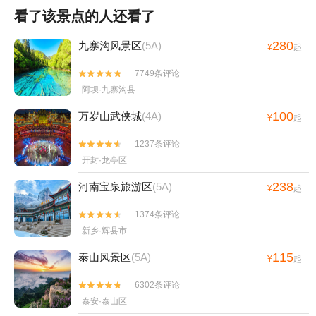
看了该景点的人还看了
280
九寨沟风景区
(5A)
¥
起
7749条评论


阿坝·九寨沟县
100
万岁山武侠城
(4A)
¥
起
1237条评论


开封·龙亭区
238
河南宝泉旅游区
(5A)
¥
起
1374条评论


新乡·辉县市
115
泰山风景区
(5A)
¥
起
6302条评论


泰安·泰山区