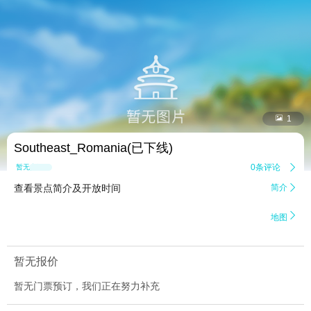


1
Southeast_Romania(已下线)
0条评论

暂无点评
查看景点简介及开放时间
简介


地图
暂无报价
暂无门票预订，我们正在努力补充