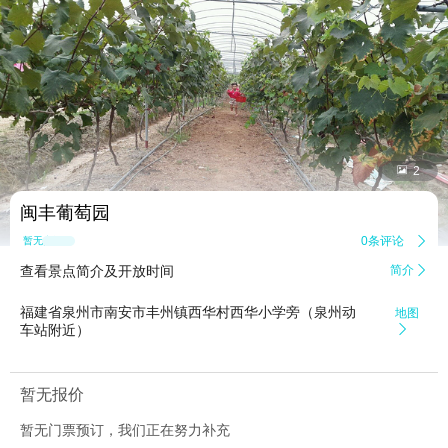


2
闽丰葡萄园
0条评论

暂无点评
查看景点简介及开放时间
简介

福建省泉州市南安市丰州镇西华村西华小学旁（泉州动
地图
车站附近）

暂无报价
暂无门票预订，我们正在努力补充