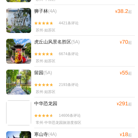
水上乐园+乌镇华庄生态园+禅意小镇·拈花湾+无
锡太湖游船+无锡本地玩乐+无锡交通卡+无锡演
38.2
狮子林
(4A)
¥
起
艺剧院-已下线+蠡湖沙雕+西塘本地玩乐+中视无
锡影视基地+无锡古运河游船+西塘村+南浔古镇
4421条评论


冰雪世界+新西塘越里+中国邮政(乌镇邮局)+嘉
苏州·姑苏区
兴欢乐世界+湖州影视城+杭州宋城+嘉兴海底世
70
虎丘山风景名胜区
(5A)
¥
起
界+无锡萌哆啦乐园+无锡旅行跟拍+太湖龙之梦
乐园+无锡热雪奇迹+无锡融创乐园+无锡融创水
6674条评论


世界+西塘一日游+西塘花巷+嘉兴极速冰雪世界
苏州·姑苏区
+嘉兴本地玩乐+无锡融创文旅城+湖州本地玩乐
55
留园
(5A)
¥
起
+无锡极乐汤温泉+西栅露天电影+乌镇南栅+湖
州市菰城景区(仁皇山)+湖州长颈鹿庄园+无锡萤
2193条评论


火虫馆+阿丽拉乌镇+无锡拈花湾拈花客栈+乌镇
苏州·姑苏区
民宿+乌镇望津里精品酒店+乌镇乌村酒店+龙之
291
中华恐龙园
梦嬉水世界+无锡人杰苑+乌镇水市客舍+拈花湾-
¥
起
草鞋山庐+龙之梦动物世界+百里钱塘生态绿带-
14606条评论


盐官芳草地房车营地+海宁盐官旅游度假区+湖州
常州·中华恐龙园旅游度假区
小市河探索游+飞来峰+无锡明星动物园+龙之梦
18
国际大马戏+湖州(莫干山)龙出没峡谷探险漂流
寒山寺
(4A)
¥
起