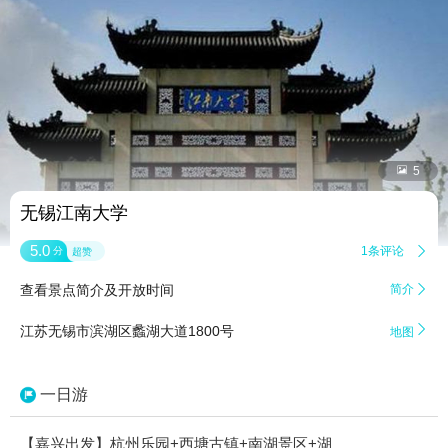


5
无锡江南大学
5.0
1条评论

分
超赞
查看景点简介及开放时间
简介


江苏无锡市滨湖区蠡湖大道1800号
地图
一日游
【嘉兴出发】杭州乐园+西塘古镇+南湖景区+湖