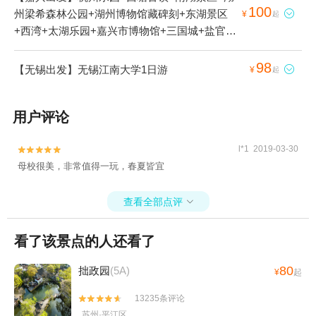
100
州梁希森林公园+湖州博物馆藏碑刻+东湖景区

¥
起
+西湾+太湖乐园+嘉兴市博物馆+三国城+盐官古
城+西湖风景名胜区+蠡湖中央公园+灵山大佛
+桐乡市博物馆+范蠡湖+湖州碧坞龙潭+嘉兴人
98
【无锡出发】无锡江南大学1日游

¥
起
民公园+观潮胜地公园+毛泽东观潮诗碑亭+嘉兴
邮电博物馆+乌镇+嘉兴子城+南浔古桥+太湖大
用户评论
桥+太湖乐园+花港观鱼+平湖秋月+南浔文园+蠡
湖新城+灵隐飞来峰景区+乌镇西栅景区+南浔古
镇+湖州历史文化名城+无锡太悦温泉+湖州雷迪
l*1 2019-03-30


森天沐温泉+杭州鼓楼+无锡博物院+桐乡市植物
母校很美，非常值得一玩，春夏皆宜
园+乌镇东栅景区+嘉兴植物园+萧山钱江观潮城
+桐乡红杉邨景区+无锡长泾老街+杭州酒家+杭
查看全部点评

州剧院+嘉兴清池温泉+无锡农博园+湖州太湖月
亮温泉+无锡市钱园景区+无锡影都华莱坞+湖州
看了该景点的人还看了
3D艺术节+西溪草堂+无锡陶源陶吧+湖州鸟之家
户外庄园+无锡金龙草莓园+无锡海洋馆+无锡市
80
拙政园
(5A)
¥
起
体育中心+无锡江南大学+无锡气球乐园+观蠡湖
13235条评论


高尔夫+君雅皮划艇（无锡）+三国城三江口太湖
苏州·平江区