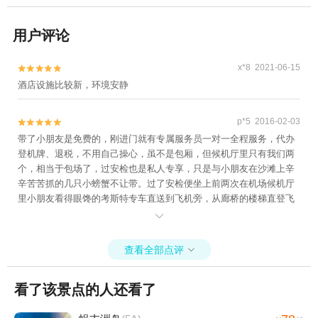
用户评论
x*8 2021-06-15


酒店设施比较新，环境安静
p*5 2016-02-03


带了小朋友是免费的，刚进门就有专属服务员一对一全程服务，代办
登机牌、退税，不用自己操心，虽不是包厢，但候机厅里只有我们两
个，相当于包场了，过安检也是私人专享，只是与小朋友在沙滩上辛
辛苦苦抓的几只小螃蟹不让带。过了安检便坐上前两次在机场候机厅
里小朋友看得眼馋的考斯特专车直送到飞机旁，从廊桥的楼梯直登飞
机，服务员一直送到机舱口。这价格绝对是物超所值了！

查看全部点评

看了该景点的人还看了