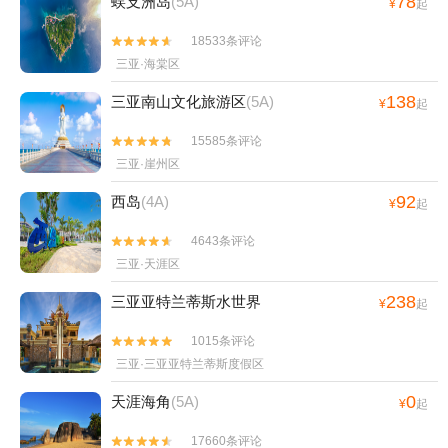
78
蜈支洲岛
(5A)
¥
起
18533条评论


三亚·海棠区
138
三亚南山文化旅游区
(5A)
¥
起
15585条评论


三亚·崖州区
92
西岛
(4A)
¥
起
4643条评论


三亚·天涯区
238
三亚亚特兰蒂斯水世界
¥
起
1015条评论


三亚·三亚亚特兰蒂斯度假区
0
天涯海角
(5A)
¥
起
17660条评论

