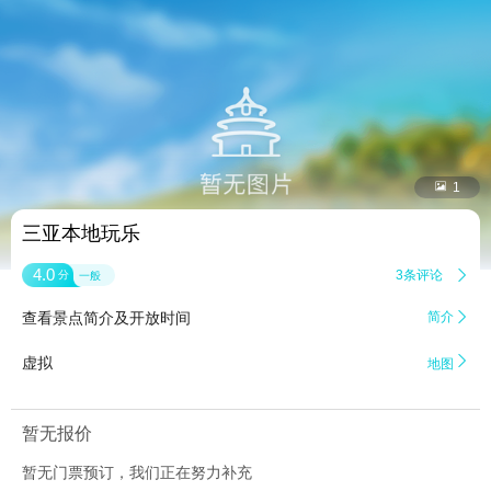


1
三亚本地玩乐
4.0
3条评论

分
一般
查看景点简介及开放时间
简介


虚拟
地图
暂无报价
暂无门票预订，我们正在努力补充