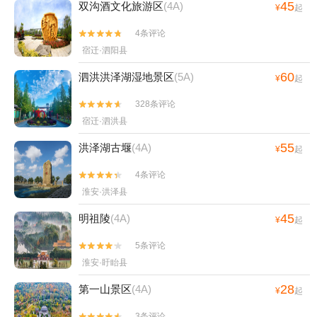
45
双沟酒文化旅游区
(4A)
¥
起
4条评论


宿迁·泗阳县
60
泗洪洪泽湖湿地景区
(5A)
¥
起
328条评论


宿迁·泗洪县
55
洪泽湖古堰
(4A)
¥
起
4条评论


淮安·洪泽县
45
明祖陵
(4A)
¥
起
5条评论


淮安·盱眙县
28
第一山景区
(4A)
¥
起
3条评论

