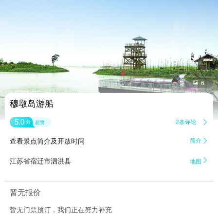


6
穆墩岛游船
5.0
2条评论

分
超赞
查看景点简介及开放时间
简介


江苏省宿迁市泗洪县
地图
暂无报价
暂无门票预订，我们正在努力补充