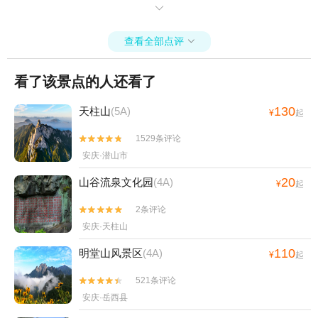
让我们安徽第一漂名符其实！

查看全部点评

看了该景点的人还看了
130
天柱山
(5A)
¥
起
1529条评论


安庆·潜山市
20
山谷流泉文化园
(4A)
¥
起
2条评论


安庆·天柱山
110
明堂山风景区
(4A)
¥
起
521条评论


安庆·岳西县