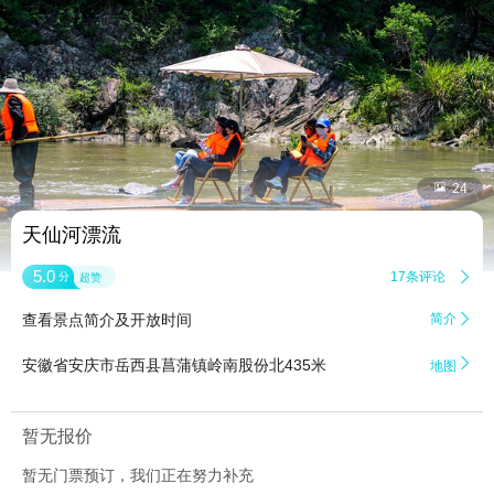


24
天仙河漂流
5.0
17条评论

分
超赞
查看景点简介及开放时间
简介


安徽省安庆市岳西县菖蒲镇岭南股份北435米
地图
暂无报价
暂无门票预订，我们正在努力补充