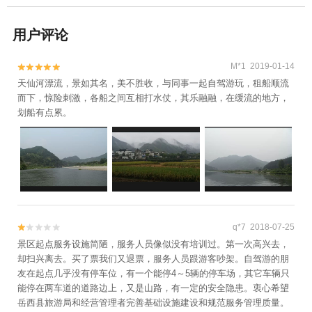
用户评论
M*1 2019-01-14


天仙河漂流，景如其名，美不胜收，与同事一起自驾游玩，租船顺流
而下，惊险刺激，各船之间互相打水仗，其乐融融，在缓流的地方，
划船有点累。
q*7 2018-07-25


景区起点服务设施简陋，服务人员像似没有培训过。第一次高兴去，
却扫兴离去。买了票我们又退票，服务人员跟游客吵架。自驾游的朋
友在起点几乎没有停车位，有一个能停4～5辆的停车场，其它车辆只
能停在两车道的道路边上，又是山路，有一定的安全隐患。衷心希望
岳西县旅游局和经营管理者完善基础设施建设和规范服务管理质量。