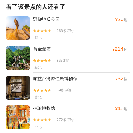
看了该景点的人还看了
26
野柳地质公园
¥
起
368条评论


新北
214
黄金瀑布
¥
起
8条评论


新北
32
顺益台湾原住民博物馆
¥
起
69条评论


台北
46
袖珍博物馆
¥
起
272条评论


台北