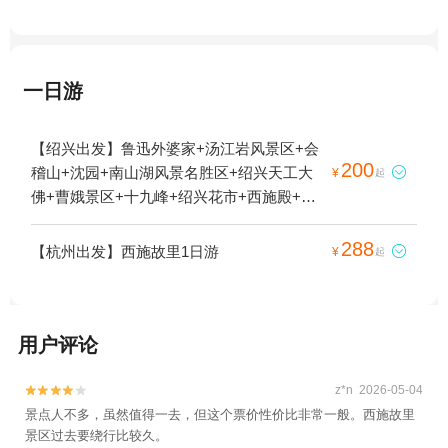
一日游
【绍兴出发】鲁迅外婆家+汤江岩风景区+会
200
稽山+沈园+南山湖风景名胜区+绍兴天工大

¥
起
佛+曹娥景区+十九峰+绍兴花市+西施殿+安
昌古镇+镜湖国家城市湿地公园+东湖+绍兴
柯岩风景区+兰亭景区+西施故里+衢州小南
288
【杭州出发】西施故里1日游

¥
起
海+衢州乌溪江+新昌大佛寺景区+衢州孔氏
南宗家庙+鲁迅故里+绍兴鲁迅纪念馆+衢州
九龙湖+五泄风景区+大禹陵+西施浣纱石+绍
兴嵊州南山湖+绍兴古城+衢州龙游六春湖漂
用户评论
流+新昌中国茶市景区+鲁镇+绍兴美湖动物
园+衢州江滨公园+衢州市市民公园+安昌民
z*n 2026-05-04


俗风情馆+镜湖湿地公园+绍兴一中+新昌城
景点人不多，虽然值得一去，但这个票价性价比非常一般。西施故里
景区过去要绕行比较久。
隍庙+汤江岩户外拓展基地+诸暨烈士纪念馆