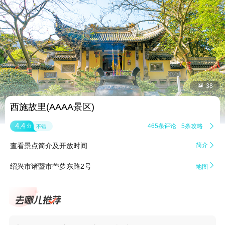


38
西施故里(AAAA景区)
4.4
465条评论
5条攻略

分
不错
查看景点简介及开放时间
简介


绍兴市诸暨市苎萝东路2号
地图