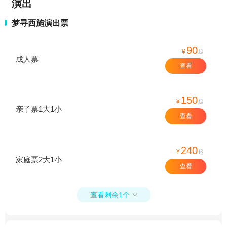
演出
梦寻西施演出票
90
¥
起
成人票
查看
150
¥
起
亲子票1大1小
查看
240
¥
起
家庭票2大1小
查看
查看剩余1个
