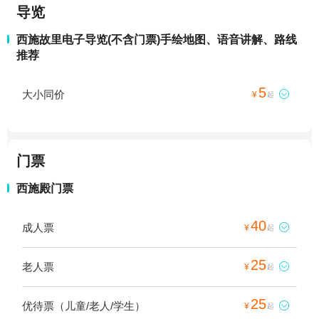
导览
西施故里电子导览(不含门票)手绘地图、语音讲解、路线
推荐
5
大小同价

¥
起
门票
西施殿门票
40
成人票

¥
起
25
老人票

¥
起
25
优待票（儿童/老人/学生）

¥
起