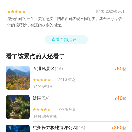
+绍兴博物馆+沈园之夜剧场+衢州衆园+绍兴
旅游直通车+新昌沙溪开口岩村蓝莓采摘+会
菁*来 2025-01-31


稽山峡洞漂流+爱乐游（上虞大通店）+会稽
感受西施的一生，美的意义！四名西施表现不同的美。舞台虽小，设
山兜率天景区+会稽山龙华寺+沈园草莓园
计的很巧妙，有江南水乡的感觉。
+会稽山高尔夫球场俱乐部+绍兴市城东体育
馆+太湖西山西施草莓园+杭州湾海上花田
查看全部点评

+瓜渚湖公园+东方山水乐园水之王国(全室内
水公园)+上虞鲜果采摘+诸暨奇幻漂流+绍兴
看了该景点的人还看了
梦幻水世界+诸暨龙太子欢乐谷+诸暨香榧探
险漂流+绍兴镜湖光影艺术节+绍兴会稽山大
60
五泄风景区
(4A)
¥
起
禹陵乌篷船+安康寺+乌篷船码头+绍兴宣卷
1391条评论


馆+衢州乐翻天水上乐园+五泄漂流+镜湖湿
绍兴·诸暨市
地海洋世界+新昌海洋公园+衢州大荫山森林
穿越探险乐园+衢州悦龙湾度假园区+let's go
40
沈园
(5A)
¥
起
游乐世界+衢州三毛滑雪乐园+诸暨城市广场
美猴游乐园+越剧小镇+绍兴曹娥江游艇俱乐
1299条评论


部有限公司+诸暨星空失恋博物馆+镜湖湿地
绍兴·绍兴古城
动物王国+镜湖湿地游乐园+绍兴科技馆+衢
360
杭州长乔极地海洋公园
(4A)
¥
起
州儿童公园+衢州古城文化旅游区+绍兴鲁迅