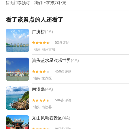
暂无门票预订，我们正在努力补充
看了该景点的人还看了
广济桥
(4A)
53条评论


潮州·潮州古城
汕头蓝水星欢乐世界
(4A)
450条评论


汕头·龙湖区
南澳岛
(4A)
506条评论


汕头·南澳县
东山风动石景区
(4A)