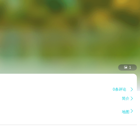

1
0条评论

简介


地图