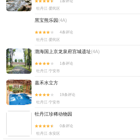
1条评论


牡丹江·爱民区
黑宝熊乐园
(4A)
4条评论


牡丹江·爱民区
渤海国上京龙泉府宫城遗址
(4A)
1条评论


牡丹江·宁安市
嘉禾水立方
19条评论


牡丹江·宁安市
牡丹江珍稀动物园
0条评论


牡丹江·东安区