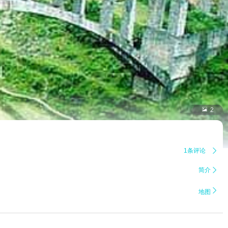

2
1条评论

简介


地图