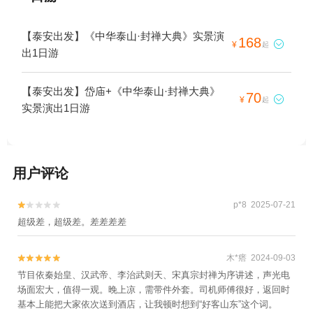
【泰安出发】《中华泰山·封禅大典》实景演
168

¥
起
出1日游
【泰安出发】岱庙+《中华泰山·封禅大典》
70

¥
起
实景演出1日游
用户评论
p*8 2025-07-21


超级差，超级差。差差差差
木*瘩 2024-09-03


节目依秦始皇、汉武帝、李治武则天、宋真宗封禅为序讲述，声光电
场面宏大，值得一观。晚上凉，需带件外套。司机师傅很好，返回时
基本上能把大家依次送到酒店，让我顿时想到“好客山东”这个词。