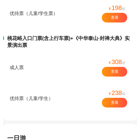
198
¥
起
优待票（儿童/学生票）
查看
桃花峪入口门票(含上行车票)+《中华泰山·封禅大典》实
景演出票
308
¥
起
成人票
查看
238
¥
起
优待票（儿童/学生）
查看
一日游