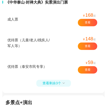
《中华泰山·封禅大典》实景演出门票
168
¥
起
成人票
查看
148
¥
起
优待票（儿童/老人/残疾人/
军人等）
查看
59
¥
起
优待票（泰安市民专享）
查看
查看剩余3个

多景点+演出