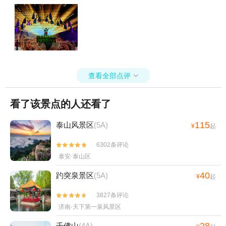
查看全部点评

看了该景点的人还看了
115
泰山风景区
(5A)
¥
起
6302条评论


泰安·泰山区
40
趵突泉景区
(5A)
¥
起
3827条评论


济南·天下第一泉风景区
千佛山
(4A)