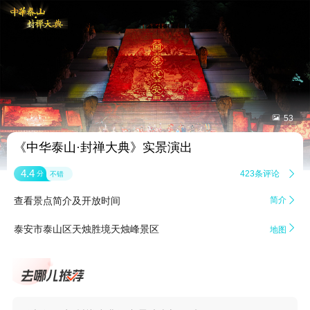


53
《中华泰山·封禅大典》实景演出
4.4
423条评论

分
不错
查看景点简介及开放时间
简介


泰安市泰山区天烛胜境天烛峰景区
地图