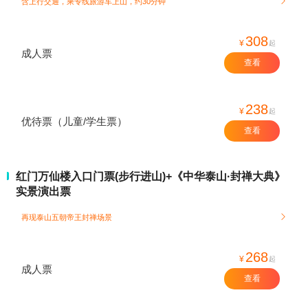
含上行交通，乘专线旅游车上山，约30分钟

308
¥
起
成人票
查看
238
¥
起
优待票（儿童/学生票）
查看
红门万仙楼入口门票(步行进山)+《中华泰山·封禅大典》
实景演出票
再现泰山五朝帝王封禅场景

268
¥
起
成人票
查看