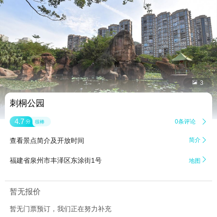


3
刺桐公园
4.7
0条评论

分
很棒
查看景点简介及开放时间
简介


福建省泉州市丰泽区东涂街1号
地图
暂无报价
暂无门票预订，我们正在努力补充