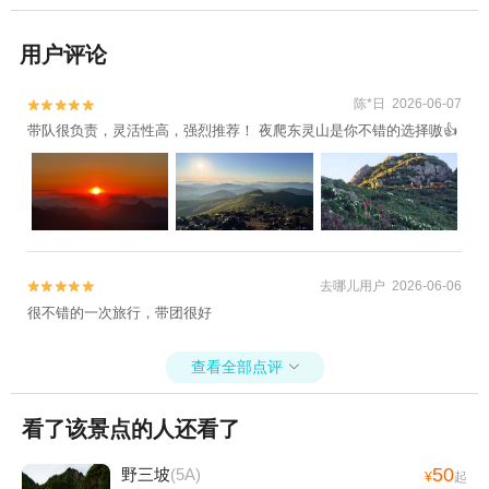
用户评论
陈*日 2026-06-07


带队很负责，灵活性高，强烈推荐！ 夜爬东灵山是你不错的选择嗷👍
去哪儿用户 2026-06-06


很不错的一次旅行，带团很好
查看全部点评

看了该景点的人还看了
50
野三坡
(5A)
¥
起