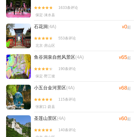
1633条评论


保定·涞水县
0
石花洞
(4A)
¥
起
553条评论


北京·房山区
65
鱼谷洞泉自然风景区
(4A)
¥
起
190条评论


保定·野三坡
68
小五台金河景区
(4A)
¥
起
115条评论


张家口·蔚县
60
圣莲山景区
(4A)
¥
起
140条评论

