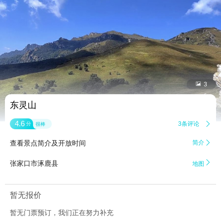


3
东灵山
4.6
3条评论

分
很棒
查看景点简介及开放时间
简介


张家口市涿鹿县
地图
暂无报价
暂无门票预订，我们正在努力补充