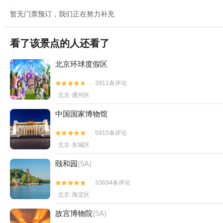
暂无门票预订，我们正在努力补充
看了该景点的人还看了
北京环球度假区
3911条评论


北京·通州区
中国国家博物馆
5915条评论


北京·东城区
颐和园
(5A)
33694条评论


北京·海淀区
故宫博物院
(5A)