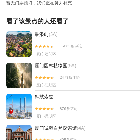
暂无门票预订，我们正在努力补充
看了该景点的人还看了
鼓浪屿
(5A)
15003条评论


厦门·思明区
厦门园林植物园
(5A)
2473条评论


厦门·思明区
钟鼓索道
876条评论


厦门·思明区
厦门诚毅自然探索馆
(4A)