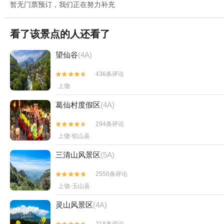
暂无门票预订，我们正在努力补充
看了该景点的人还看了
望仙谷
(4A)
436条评论


上饶
葛仙村度假区
(4A)
294条评论


上饶·铅山县
三清山风景区
(5A)
2550条评论


上饶·玉山县
灵山风景区
(4A)