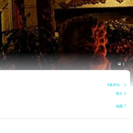

1
0条评论

简介


地图