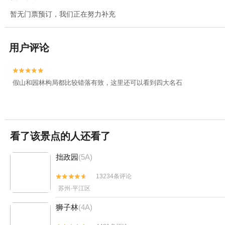
暂无门票预订，我们正在努力补充
用户评论


假山和园林构局都比较错落有致，这里还可以看到四大名石
看了该景点的人还看了
拙政园
(5A)
13234条评论


苏州·平江区
狮子林
(4A)