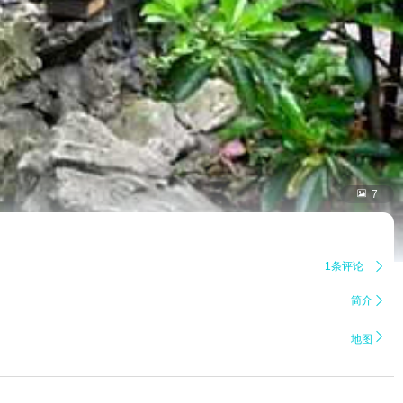

7
1条评论

简介


地图