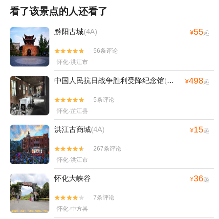
看了该景点的人还看了
55
黔阳古城
(4A)
¥
起
56条评论


怀化·洪江市
498
中国人民抗日战争胜利受降纪念馆
(4A)
¥
起
5条评论


怀化·芷江县
15
洪江古商城
(4A)
¥
起
267条评论


怀化·洪江市
36
怀化大峡谷
¥
起
7条评论


怀化·中方县