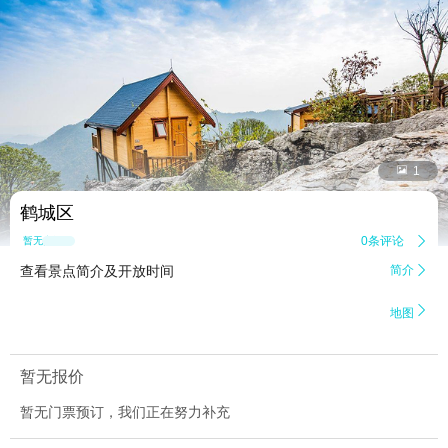


1
鹤城区
0条评论

暂无点评
查看景点简介及开放时间
简介


地图
暂无报价
暂无门票预订，我们正在努力补充