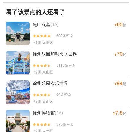
看了该景点的人还看了
65
龟山汉墓
(4A)
¥
起
608条评论


徐州·九里区
70
徐州乐园加勒比水世界
¥
起
1115条评论


徐州·泉山区
94
徐州乐园欢乐世界
¥
起
99条评论


徐州·泉山区
7.8
徐州博物馆
(4A)
¥
起
575条评论


徐州·云龙区