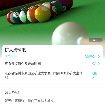


5
矿大桌球吧
0条评论

暂无点评
查看景点简介及开放时间
简介

江苏省徐州市泉山区矿业大学西门向南100米矿大桌球
地图
吧

暂无报价
暂无门票预订，我们正在努力补充