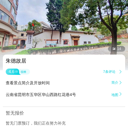


14
朱德故居
4.6
7条评论

分
很棒
查看景点简介及开放时间
简介


云南省昆明市五华区华山西路红花巷4号
地图
暂无报价
暂无门票预订，我们正在努力补充