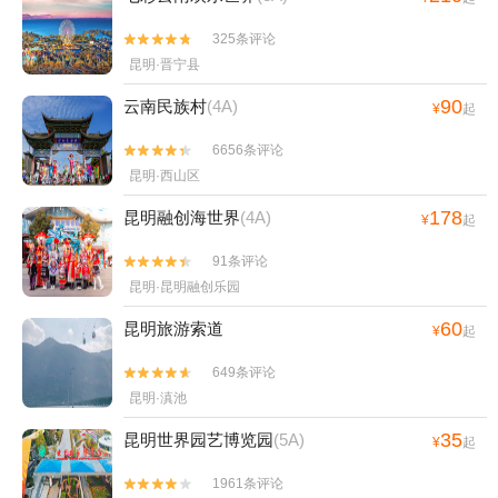
325条评论


昆明·晋宁县
90
云南民族村
(4A)
¥
起
6656条评论


昆明·西山区
178
昆明融创海世界
(4A)
¥
起
91条评论


昆明·昆明融创乐园
60
昆明旅游索道
¥
起
649条评论


昆明·滇池
35
昆明世界园艺博览园
(5A)
¥
起
1961条评论

