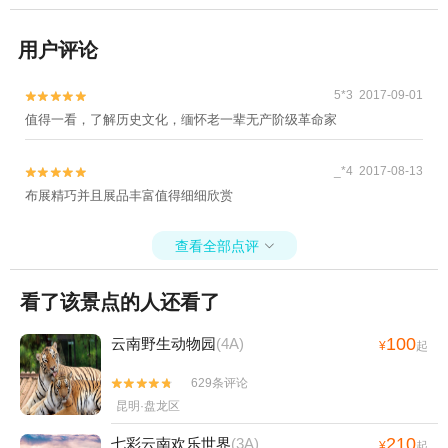
用户评论
5*3 2017-09-01


值得一看，了解历史文化，缅怀老一辈无产阶级革命家
_*4 2017-08-13


布展精巧并且展品丰富值得细细欣赏
查看全部点评

看了该景点的人还看了
100
云南野生动物园
(4A)
¥
起
629条评论


昆明·盘龙区
210
七彩云南欢乐世界
(3A)
¥
起