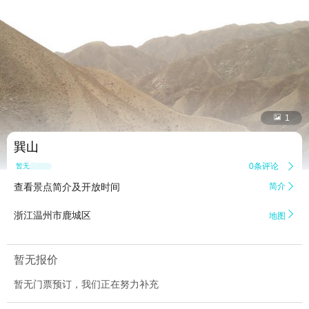


1
巽山
0条评论

暂无点评
查看景点简介及开放时间
简介


浙江温州市鹿城区
地图
暂无报价
暂无门票预订，我们正在努力补充