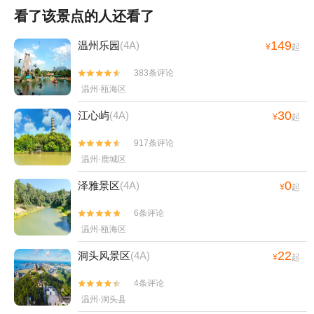
看了该景点的人还看了
149
温州乐园
(4A)
¥
起
383条评论


温州·瓯海区
30
江心屿
(4A)
¥
起
917条评论


温州·鹿城区
0
泽雅景区
(4A)
¥
起
6条评论


温州·瓯海区
22
洞头风景区
(4A)
¥
起
4条评论


温州·洞头县