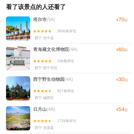
看了该景点的人还看了
70
塔尔寺
(5A)
¥
起
3600条评论


西宁·湟中县
60
青海藏文化博物院
(4A)
¥
起
198条评论


西宁·西宁市区
30
西宁野生动物园
(4A)
¥
起
927条评论


西宁·城西区
54
日月山
(4A)
¥
起
1729条评论


西宁·湟源县