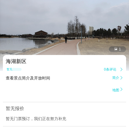


1
海湖新区
0条评论

暂无点评
查看景点简介及开放时间
简介


地图
暂无报价
暂无门票预订，我们正在努力补充