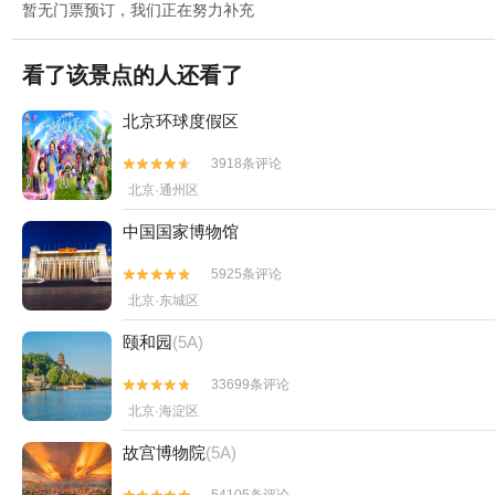
暂无门票预订，我们正在努力补充
看了该景点的人还看了
北京环球度假区
3918条评论


北京·通州区
中国国家博物馆
5925条评论


北京·东城区
颐和园
(5A)
33699条评论


北京·海淀区
故宫博物院
(5A)