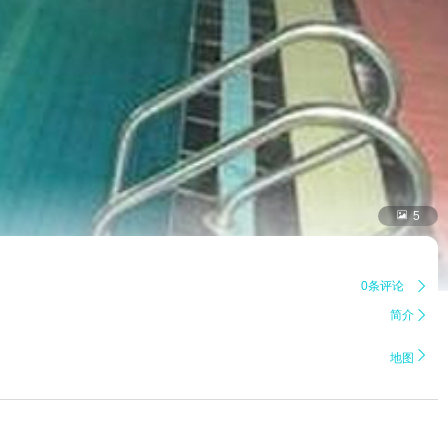

5
0条评论

简介


地图