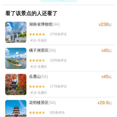
看了该景点的人还看了
238
湖南省博物馆
(4A)
¥
起
2756条评论


长沙·开福区
45
橘子洲景区
(5A)
¥
起
2285条评论


长沙·岳麓区
45
岳麓山
(5A)
¥
起
1779条评论


长沙·岳麓区
29.9
花明楼景区
(5A)
¥
起
820条评论

