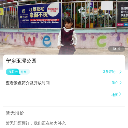


4
宁乡玉潭公园
5.0
3条评论

分
超赞
查看景点简介及开放时间
简介


地图
暂无报价
暂无门票预订，我们正在努力补充