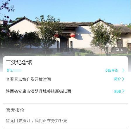


4
三沈纪念馆
0条评论

暂无点评
查看景点简介及开放时间
简介


陕西省安康市汉阴县城关镇新街以西
地图
暂无报价
暂无门票预订，我们正在努力补充