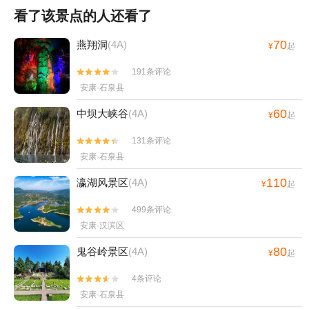
看了该景点的人还看了
70
燕翔洞
(4A)
¥
起
191条评论


安康·石泉县
60
中坝大峡谷
(4A)
¥
起
131条评论


安康·石泉县
110
瀛湖风景区
(4A)
¥
起
499条评论


安康·汉滨区
80
鬼谷岭景区
(4A)
¥
起
4条评论


安康·石泉县