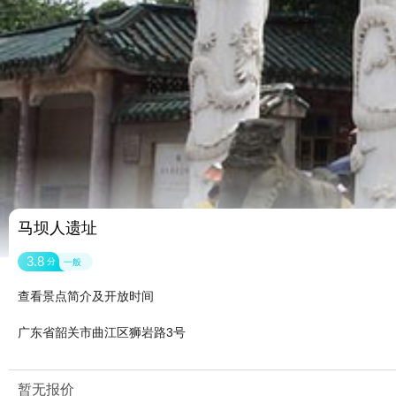
马坝人遗址
3.8
分
一般
查看景点简介及开放时间
广东省韶关市曲江区狮岩路3号
暂无报价