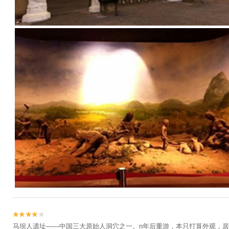


马坝人遗址——中国三大原始人洞穴之一。n年后重游，本只打算外观，