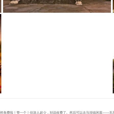
居然免费啦！赞一个！但游人超少，别说收费了。然后可以去马坝镇闲逛——无