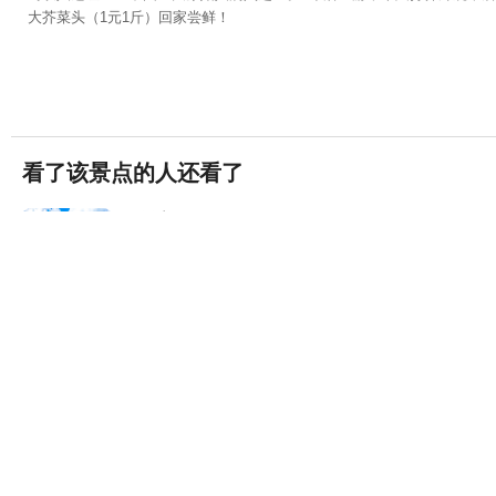
大芥菜头（1元1斤）回家尝鲜！