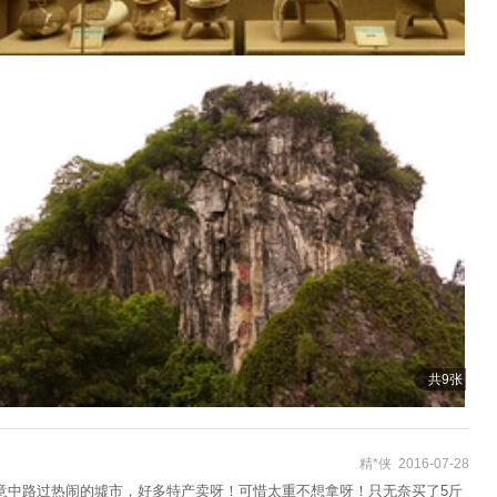
共9张
精*侠 2016-07-28
意中路过热闹的墟市，好多特产卖呀！可惜太重不想拿呀！只无奈买了5斤