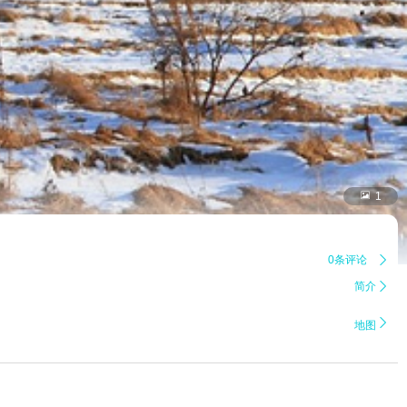

1
0条评论

简介


地图