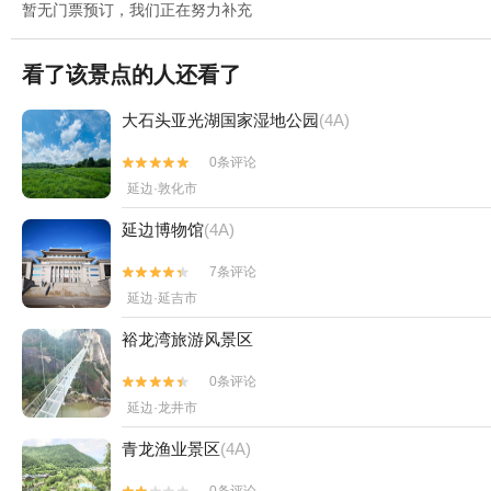
暂无门票预订，我们正在努力补充
看了该景点的人还看了
大石头亚光湖国家湿地公园
(4A)
0条评论


延边·敦化市
延边博物馆
(4A)
7条评论


延边·延吉市
裕龙湾旅游风景区
0条评论


延边·龙井市
青龙渔业景区
(4A)