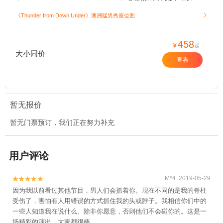
《Thunder from Down Under》澳洲猛男秀座位图

458
¥
起
大小同价
查看
暂无报价
暂无门票预订，我们正在努力补充
用户评论
M*4 2019-05-29


因为我以前看过其他节目，男人们会抓着你。现在不同的是我的脊柱
受伤了，害怕有人用错误的方式抓住我的头或脖子。我相信你们中的
一些人知道我在说什么。除非你愿意，否则他们不会碰你的。这是一
场精彩的演出，大家都很棒。