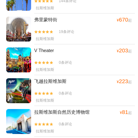
144条评论


拉斯维加斯
670
弗里蒙特街
¥
起
19条评论


拉斯维加斯
203
V Theater
¥
起
0条评论


拉斯维加斯
223
飞越拉斯维加斯
¥
起
0条评论


拉斯维加斯
81
拉斯维加斯自然历史博物馆
¥
起
0条评论


拉斯维加斯