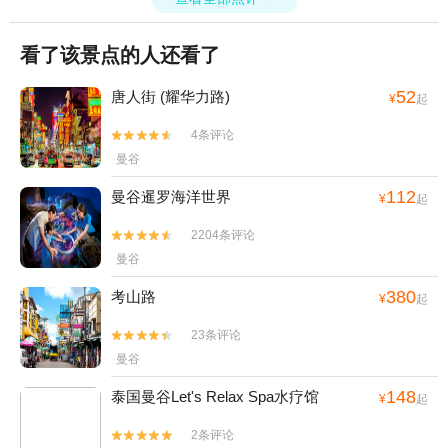
看了该景点的人还看了
52
唐人街 (耀华力路)
¥
起
4条评论


曼谷
112
曼谷暹罗海洋世界
¥
起
2204条评论


曼谷
380
考山路
¥
起
23条评论


曼谷
148
泰国曼谷Let's Relax Spa水疗馆
¥
起
2条评论

