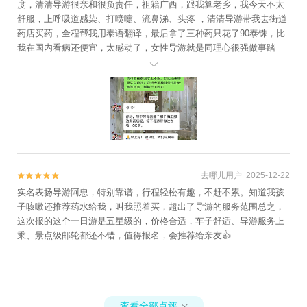
度，清清导游很亲和很负责任，祖籍广西，跟我算老乡，我今天不太
舒服，上呼吸道感染、打喷嚏、流鼻涕、头疼 ，清清导游带我去街道
药店买药，全程帮我用泰语翻译，最后拿了三种药只花了90泰铢，比
我在国内看病还便宜，太感动了，女性导游就是同理心很强做事踏
实，太棒了！然后是业务能力，清清导游很热情，我独自来泰国曼谷

玩，按理说没有人帮我拍照，找人拍次数多了有点尴尬，但是清清导
游全程主动拉着我拍照，拍的很好不踩雷，独行姐妹选她！再说司
机，全程跟导游配合，开车专心很稳，全程遵守交通规则，没有任何
不良习惯，服务态度很好！会在车门处扶着我们下车，今天玩的很开
心，生病也没关系了🥰
去哪儿用户 2025-12-22


实名表扬导游阿忠，特别靠谱，行程轻松有趣，不赶不累。知道我孩
子咳嗽还推荐药水给我，叫我照着买，超出了导游的服务范围总之，
这次报的这个一日游是五星级的，价格合适，车子舒适、导游服务上
乘、景点级邮轮都还不错，值得报名，会推荐给亲友👍
查看全部点评
