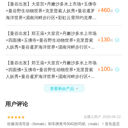
【曼谷出发】大皇宫+丹嫩沙多水上市场+玉佛寺
460
+曼谷野生动物世界+克里普索人妖秀+曼谷暹罗

¥
起
海洋世界+湄南河畔步行区+彩虹云霄拜约克摩天
塔+安帕瓦水上市场+美功铁道市场+三头神象博
物馆+曼谷夜市摩天轮+曼谷金佛寺+四面佛-已下
【曼谷出发】郑王庙+大皇宫+丹嫩沙多水上市场
线+曼谷市区至丹嫩沙多水上市场接送服务+王权
130
+四面佛+玉佛寺+曼谷野生动物世界+克里普索

¥
起
云顶大厦玻璃观景台+古城七十二府+湄南河1日
人妖秀+曼谷暹罗海洋世界+湄南河畔步行区+彩
游
虹云霄拜约克摩天塔+暹罗古城+安帕瓦水上市场
+美功铁道市场+三头神象博物馆+曼谷夜市摩天
【曼谷出发】郑王庙+大皇宫+丹嫩沙多水上市场
轮+曼谷金佛寺+水门市场+曼谷市区至丹嫩沙多
100
+四面佛+玉佛寺+曼谷野生动物世界+克里普索

¥
起
水上市场接送服务+王权云顶大厦玻璃观景台+古
人妖秀+曼谷暹罗海洋世界+湄南河畔步行区+彩
城七十二府+夜游湄南河白兰花号游船晚餐+湄南
虹云霄拜约克摩天塔+安帕瓦水上市场+美功铁道
河+玛丽莲号夜游湄南河+皇家公主号湄南河游船
查看剩余产品

市场+三头神象博物馆+曼谷夜市摩天轮+曼谷金
1日游
佛寺+曼谷市区至丹嫩沙多水上市场接送服务+曼
用户评论
谷本地玩乐+王权云顶大厦玻璃观景台+丹嫩沙多
大象园+古城七十二府+湄南河+码头夜市1日游
去哪儿用户 2026-04-22


吹爆清清导游（female）和车牌尾号5042的司机（male）！首先是态