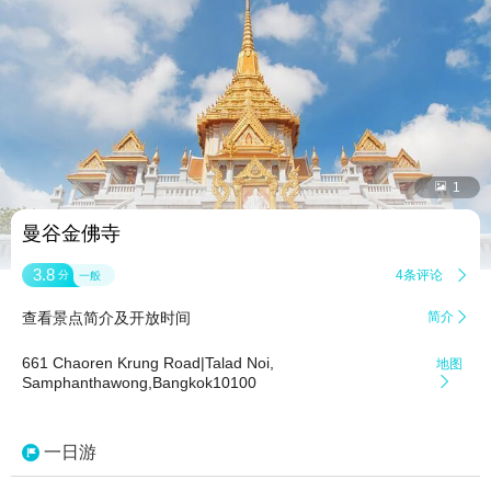


1
曼谷金佛寺
3.8
4条评论

分
一般
查看景点简介及开放时间
简介

661 Chaoren Krung Road|Talad Noi,
地图
Samphanthawong,Bangkok10100

一日游