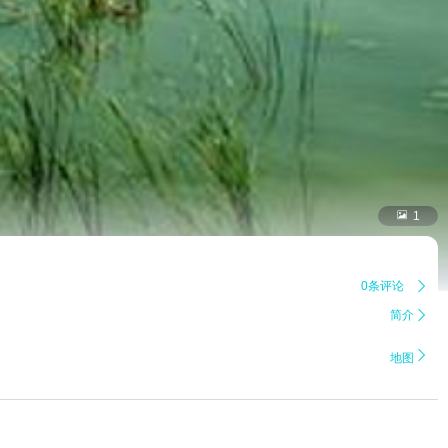

1
0条评论

简介


地图