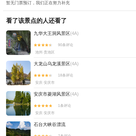
暂无门票预订，我们正在努力补充
看了该景点的人还看了
九华大王洞风景区
(4A)
90条评论


池州·贵池区
大龙山乌龙溪景区
(4A)
18条评论


安庆·安庆市
安庆市菱湖风景区
(4A)
1条评论


安庆·安庆市
石台大峡谷漂流