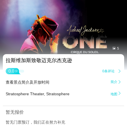


5
拉斯维加斯致敬迈克尔杰克逊
0.0
0条评论

分
查看景点简介及开放时间
简介


Stratosphere Theater, Stratosphere
地图
暂无报价
暂无门票预订，我们正在努力补充