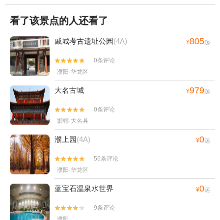
看了该景点的人还看了
805
戚城考古遗址公园
(4A)
¥
起
0条评论


濮阳·华龙区
979
大名古城
¥
起
0条评论


邯郸·大名县
0
濮上园
(4A)
¥
起
56条评论


濮阳·华龙区
0
蓝宝石温泉水世界
¥
起
9条评论


濮阳