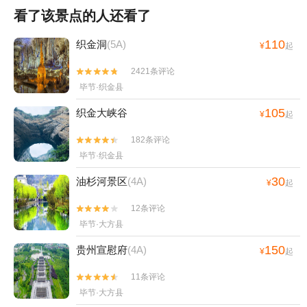
看了该景点的人还看了
110
织金洞
(5A)
¥
起
2421条评论


毕节·织金县
105
织金大峡谷
¥
起
182条评论


毕节·织金县
30
油杉河景区
(4A)
¥
起
12条评论


毕节·大方县
150
贵州宣慰府
(4A)
¥
起
11条评论


毕节·大方县