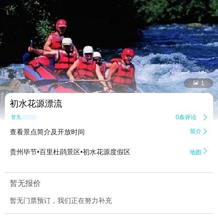


1
初水花源漂流
0条评论

暂无点评
查看景点简介及开放时间
简介


贵州毕节•百里杜鹃景区•初水花源度假区
地图
暂无报价
暂无门票预订，我们正在努力补充