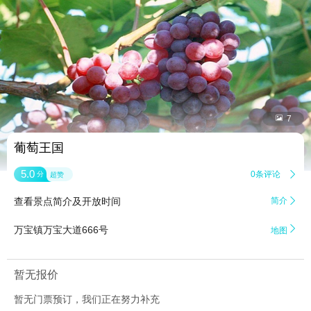


7
葡萄王国
5.0
0条评论

分
超赞
查看景点简介及开放时间
简介


万宝镇万宝大道666号
地图
暂无报价
暂无门票预订，我们正在努力补充