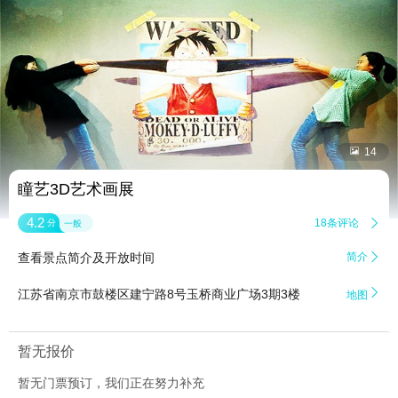


14
瞳艺3D艺术画展
4.2
18条评论

分
一般
查看景点简介及开放时间
简介


江苏省南京市鼓楼区建宁路8号玉桥商业广场3期3楼
地图
暂无报价
暂无门票预订，我们正在努力补充