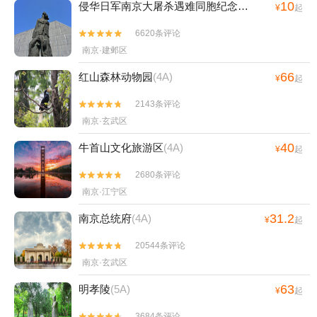
10
侵华日军南京大屠杀遇难同胞纪念馆
(4A)
¥
起
6620条评论


南京·建邺区
66
红山森林动物园
(4A)
¥
起
2143条评论


南京·玄武区
40
牛首山文化旅游区
(4A)
¥
起
2680条评论


南京·江宁区
31.2
南京总统府
(4A)
¥
起
20544条评论


南京·玄武区
63
明孝陵
(5A)
¥
起
3684条评论

